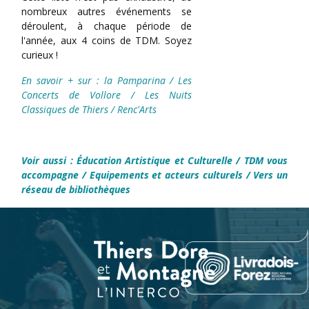
nombreux autres événements se
déroulent, à chaque période de
l'année, aux 4 coins de TDM. Soyez
curieux !
En savoir + sur :
la Pamparina
/
Les
Concerts de Vollore
/
Les Nuits
Classiques de Thiers
/
Renc'Arts
Voir aussi :
Éducation Artistique et Culturelle
/
TDM vous
accompagne
/
Equipements et acteurs culturels
/
Vers un
réseau de bibliothèques